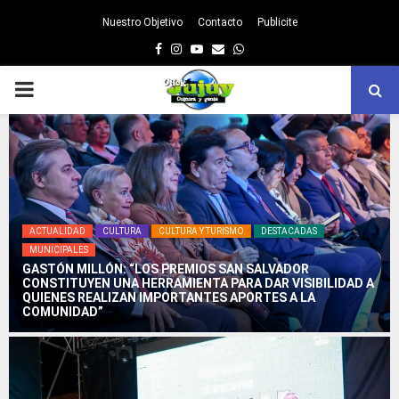
Nuestro Objetivo
Contacto
Publicite
Facebook
Instagram
Youtube
Email
Whatsapp
PRIMARY
MENU
ACTUALIDAD
CULTURA
CULTURA Y TURISMO
DESTACADAS
MUNICIPALES
GASTÓN MILLÓN: “LOS PREMIOS SAN SALVADOR
CONSTITUYEN UNA HERRAMIENTA PARA DAR VISIBILIDAD A
QUIENES REALIZAN IMPORTANTES APORTES A LA
COMUNIDAD”