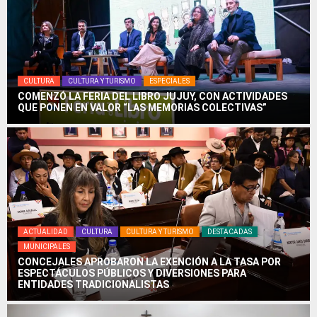
CULTURA
CULTURA Y TURISMO
ESPECIALES
COMENZÓ LA FERIA DEL LIBRO JUJUY, CON ACTIVIDADES
QUE PONEN EN VALOR “LAS MEMORIAS COLECTIVAS”
ACTUALIDAD
CULTURA
CULTURA Y TURISMO
DESTACADAS
MUNICIPALES
CONCEJALES APROBARON LA EXENCIÓN A LA TASA POR
ESPECTÁCULOS PÚBLICOS Y DIVERSIONES PARA
ENTIDADES TRADICIONALISTAS