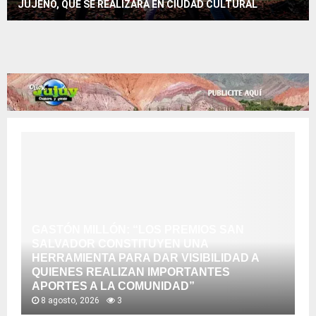
JUJEÑO, QUE SE REALIZARÁ EN CIUDAD CULTURAL
GASTÓN MILLÓN: “LOS PREMIOS SAN
SALVADOR CONSTITUYEN UNA
HERRAMIENTA PARA DAR VISIBILIDAD A
QUIENES REALIZAN IMPORTANTES
APORTES A LA COMUNIDAD”
8 agosto, 2026
3