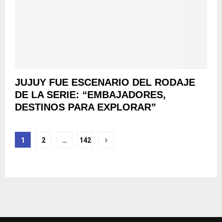
JUJUY FUE ESCENARIO DEL RODAJE
DE LA SERIE: “EMBAJADORES,
DESTINOS PARA EXPLORAR”
Navegación
1
2
…
142
de
entradas