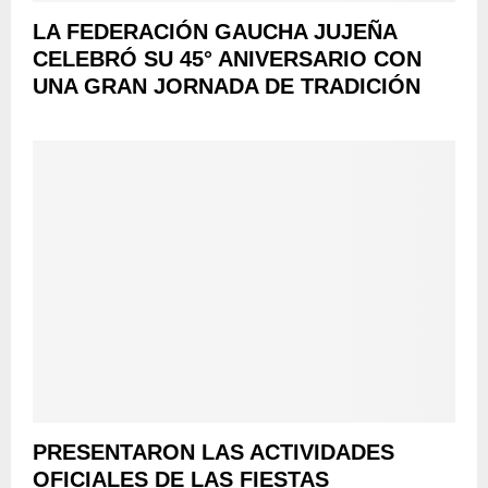
D
R
N
C
LA FEDERACIÓN GAUCHA JUJEÑA
A
R
U
D
CELEBRÓ SU 45° ANIVERSARIO CON
U
L
I
UNA GRAN JORNADA DE TRADICIÓN
R
T
C
A
U
I
L
R
O
D
A
N
E
L
A
P
L
A
I
L
S
E
T
R
A
M
S
O
PRESENTARON LAS ACTIVIDADES
OFICIALES DE LAS FIESTAS