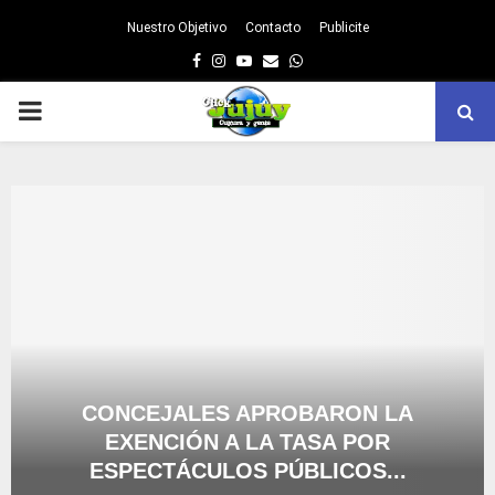
Nuestro Objetivo
Contacto
Publicite
Facebook
Instagram
Youtube
Email
Whatsapp
PRIMARY
MENU
CONCEJALES APROBARON LA
EXENCIÓN A LA TASA POR
ESPECTÁCULOS PÚBLICOS...