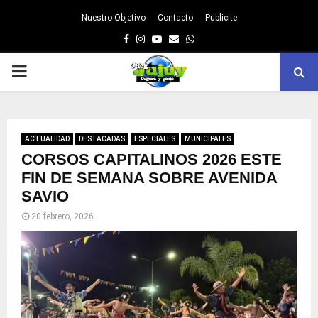
Nuestro Objetivo
Contacto
Publicite
Facebook
Instagram
Youtube
Email
Whatsapp
PRIMARY
MENU
ACTUALIDAD
DESTACADAS
ESPECIALES
MUNICIPALES
CORSOS CAPITALINOS 2026 ESTE
FIN DE SEMANA SOBRE AVENIDA
SAVIO
20 febrero, 2026