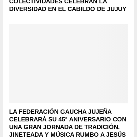
COLECTIVIDADES CELEBRAN LA
E
A
P
R
DIVERSIDAD EN EL CABILDO DE JUJUY
U
R
A
T
O
N
O
D
A
S
U
C
E
C
I
L
C
O
É
I
N
C
Ó
A
T
N
L
R
L
D
I
I
E
C
T
L
O
E
A
S
R
L
A
I
R
B
LA FEDERACIÓN GAUCHA JUJEÑA
I
E
CELEBRARÁ SU 45° ANIVERSARIO CON
A
R
UNA GRAN JORNADA DE TRADICIÓN,
J
T
JINETEADA Y MÚSICA RUMBO A JESÚS
U
A