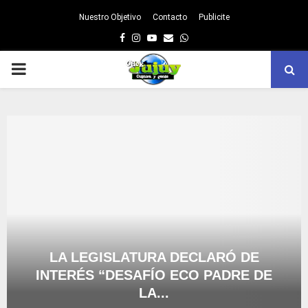
Nuestro Objetivo
Contacto
Publicite
Facebook
Instagram
Youtube
Email
Whatsapp
PRIMARY
MENU
LA LEGISLATURA DECLARÓ DE
INTERÉS “DESAFÍO ECO PADRE DE
LA...