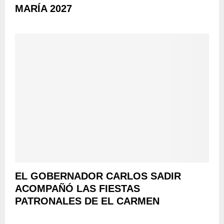
J
MARÍA 2027
D
E
C
Ñ
I
A
V
I
L
E
N
L
A
S
E
M
A
N
A
EL GOBERNADOR CARLOS SADIR
D
E
ACOMPAÑÓ LAS FIESTAS
L
PATRONALES DE EL CARMEN
A
P