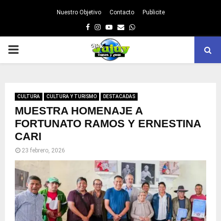
Nuestro Objetivo
Contacto
Publicite
Facebook
Instagram
Youtube
Email
Whatsapp
PRIMARY
MENU
CULTURA
CULTURA Y TURISMO
DESTACADAS
MUESTRA HOMENAJE A
FORTUNATO RAMOS Y ERNESTINA
CARI
23 febrero, 2026