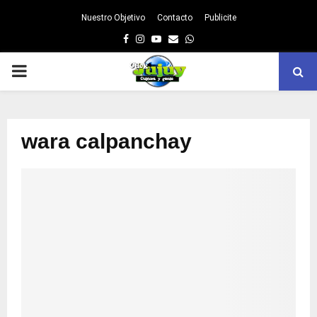
Nuestro Objetivo
Contacto
Publicite
Facebook
Instagram
Youtube
Email
Whatsapp
PRIMARY
MENU
wara calpanchay