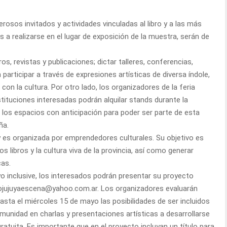
rosos invitados y actividades vinculadas al libro y a las más
es a realizarse en el lugar de exposición de la muestra, serán de
, revistas y publicaciones; dictar talleres, conferencias,
participar a través de expresiones artísticas de diversa índole,
on la cultura. Por otro lado, los organizadores de la feria
stituciones interesadas podrán alquilar stands durante la
ar los espacios con anticipación para poder ser parte de esta
ña.
o y es organizada por emprendedores culturales. Su objetivo es
 libros y la cultura viva de la provincia, así como generar
cas.
o inclusive, los interesados podrán presentar su proyecto
brojujuyaescena@yahoo.com.ar. Los organizadores evaluarán
sta el miércoles 15 de mayo las posibilidades de ser incluidos
omunidad en charlas y presentaciones artísticas a desarrollarse
gratuita. Es importante que en el proyecto incluyan un título para