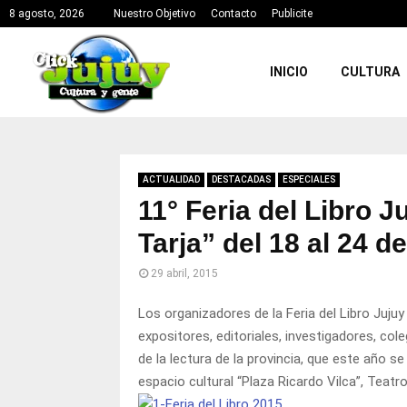
8 agosto, 2026
Nuestro Objetivo
Contacto
Publicite
INICIO
CULTURA
ACTUALIDAD
DESTACADAS
ESPECIALES
11° Feria del Libro 
Tarja” del 18 al 24 de
29 abril, 2015
Los organizadores de la Feria del Libro Jujuy 
expositores, editoriales, investigadores, cole
de la lectura de la provincia, que este año se
espacio cultural “Plaza Ricardo Vilca”, Teatr