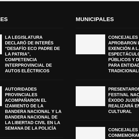
LES
MUNICIPALES
LA LEGISLATURA
CONCEJALES
DECLARÓ DE INTERÉS
APROBARON 
“DESAFÍO ECO PADRE DE
EXENCIÓN A L
LA PATRIA”,
ESPECTÁCUL
COMPETENCIA
PÚBLICOS Y 
INTERPROVINCIAL DE
PARA ENTIDA
AUTOS ELÉCTRICOS
TRADICIONAL
AUTORIDADES
PRESENTARON
PROVINCIALES
FESTIVAL NA
ACOMPAÑARON EL
ÉXODO JUJEÑ
IZAMIENTO DE LA
REALIZARÁ E
BANDERA NACIONAL Y LA
CULTURAL
BANDERA NACIONAL DE
LA LIBERTAD CIVIL EN LA
SEMANA DE LA POLICÍA
CONCEJALES 
CONMEMORAR