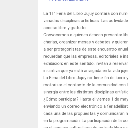
La 11° Feria del Libro Jujuy contará con nume
variadas disciplinas artísticas. Las actividad
acceso libre y gratuito.
Convocamos a quienes deseen presentar libros
charlas, organizar mesas y debates y quieran 
a ser protagonistas de este encuentro anual c
recuerdan que las empresas, editoriales e in
exhibición; en este sentido, invitan a reserv
iniciativa que ya está arraigada en la vida juje
La Feria del Libro Jujuy no tiene fin de lucr
motorizar el contacto de la comunidad con los
sinergia entre las distintas disciplinas artísti
¿Cómo participar? Hasta el viernes 1 de may
enviando un correo electrónico a feriadelli
cada una de las propuestas y comunicarán ha
en la programación. La participación de la c
en el espacio cultural son de entrada libre y 