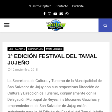
Nuestro Objetivo
Contacto
Publicite
Facebook
Instagram
Youtube
Email
Whatsapp
PRIMARY
MENU
DESTACADAS
ESPECIALES
MUNICIPALES
1º EDICIÓN FESTIVAL DEL TAMAL
JUJEÑO
12 noviembre, 2015
La Secretaria de Cultura y Turismo de la Municipalidad de
San Salvador de Jujuy con sus respectivas Dirección de
Cultura y Dirección de Turismo, conjuntamente con la
Delegación Municipal de Reyes, Instituciones Gauchas y
emprendedores de San Salvador de Jujuy, están
trabajando para la 1º Edición del Festival del Tamal Jujeño