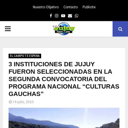
Nuestro Objetivo
Contacto
Publicite
Facebook
Instagram
Youtube
Email
Whatsapp
PRIMARY
MENU
EL CAMPO TE ESPERA
3 INSTITUCIONES DE JUJUY
FUERON SELECCIONADAS EN LA
SEGUNDA CONVOCATORIA DEL
PROGRAMA NACIONAL “CULTURAS
GAUCHAS”
19 julio, 2023