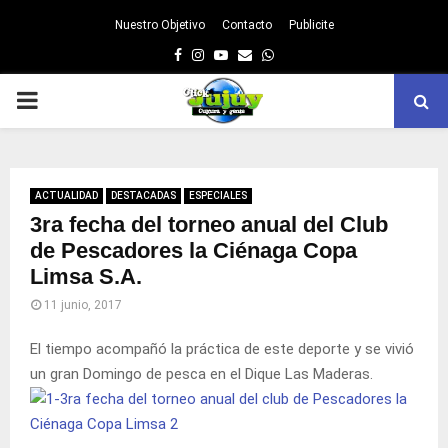
Nuestro Objetivo
Contacto
Publicite
Facebook
Instagram
Youtube
Email
Whatsapp
PRIMARY
MENU
ACTUALIDAD
DESTACADAS
ESPECIALES
3ra fecha del torneo anual del Club
de Pescadores la Ciénaga Copa
Limsa S.A.
11 junio, 2017
El tiempo acompañó la práctica de este deporte y se vivió
un gran Domingo de pesca en el Dique Las Maderas.