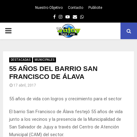
Nuestro Objetivo
Contacto
Publicite
Facebook
Instagram
Youtube
Email
Whatsapp
PRIMARY
MENU
DESTACADAS
MUNICIPALES
55 AÑOS DEL BARRIO SAN
FRANCISCO DE ÁLAVA
17 abril, 2017
55 años de vida con logros y crecimiento para el sector
El barrio San Francisco de Álava festejó 55 años de vida
junto a los vecinos y la presencia de la Municipalidad de
San Salvador de Jujuy a través del Centro de Atención
Municipal (CAM) del sector.