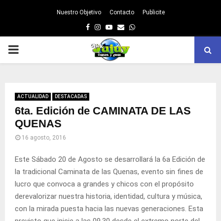
Nuestro Objetivo
Contacto
Publicite
Facebook
Instagram
Youtube
Email
Whatsapp
PRIMARY
MENU
ACTUALIDAD
DESTACADAS
6ta. Edición de CAMINATA DE LAS
QUENAS
16 agosto, 2016
Este Sábado 20 de Agosto se desarrollará la 6a Edición de
la tradicional Caminata de las Quenas, evento sin fines de
lucro que convoca a grandes y chicos con el propósito
derevalorizar nuestra historia, identidad, cultura y música,
con la mirada puesta hacia las nuevas generaciones. Esta
previsto que inicie a las 09,30 desde el extremo norte del