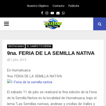
Nuestro Objetivo
Contacto
Publicite
Facebook
Instagram
Youtube
Email
Whatsapp
PRIMARY
MENU
DESTACADAS
EL CAMPO TE ESPERA
9na. FERIA DE LA SEMILLA NATIVA
7 julio, 2015
En Humahuaca
9na. FERIA DE LA SEMILLA NATIVA
El sábado 11 de julio se realizará la 9na edición de la Feria
de la Semilla Nativa en la localidad de Humahuaca, bajo el
lema “Las Semillas nativas, andinas y criollas de Valles y