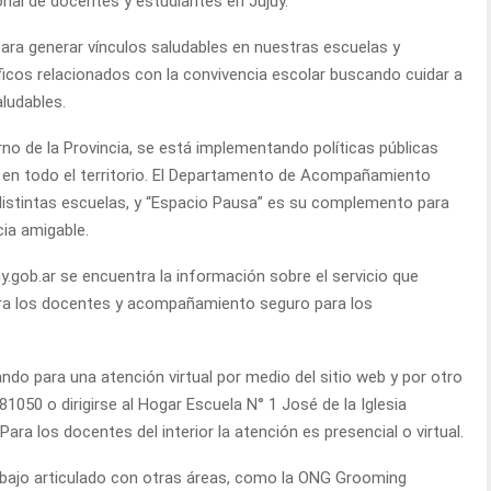
onal de docentes y estudiantes en Jujuy.
 para generar vínculos saludables en nuestras escuelas y
cos relacionados con la convivencia escolar buscando cuidar a
ludables.
rno de la Provincia, se está implementando políticas públicas
ud en todo el territorio. El Departamento de Acompañamiento
n distintas escuelas, y “Espacio Pausa” es su complemento para
ia amigable.
uy.gob.ar se encuentra la información sobre el servicio que
para los docentes y acompañamiento seguro para los
do para una atención virtual por medio del sitio web y por otro
050 o dirigirse al Hogar Escuela N° 1 José de la Iglesia
ra los docentes del interior la atención es presencial o virtual.
abajo articulado con otras áreas, como la ONG Grooming