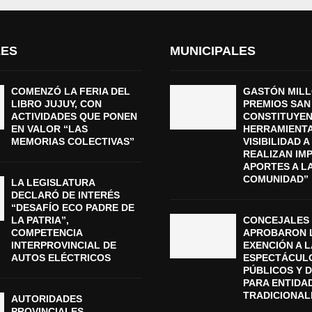
LES
MUNICIPALES
COMENZÓ LA FERIA DEL
GASTÓN MILL
LIBRO JUJUY, CON
PREMIOS SAN
ACTIVIDADES QUE PONEN
CONSTITUYEN
EN VALOR “LAS
HERRAMIENTA
MEMORIAS COLECTIVAS”
VISIBILIDAD 
REALIZAN IM
APORTES A L
COMUNIDAD”
LA LEGISLATURA
DECLARÓ DE INTERÉS
“DESAFÍO ECO PADRE DE
LA PATRIA”,
CONCEJALES
COMPETENCIA
APROBARON 
INTERPROVINCIAL DE
EXENCIÓN A L
AUTOS ELÉCTRICOS
ESPECTÁCUL
PÚBLICOS Y 
PARA ENTIDA
TRADICIONAL
AUTORIDADES
PROVINCIALES