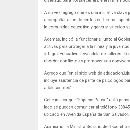
diseñado para fortalecer el bienestar emoci
A su vez, agregó que es una iniciativa clave
acompañar a los docentes en temas específi
la comunidad educativa y generar vínculos sa
Además, indicó la funcionaria, junto al Gobie
activas para proteger a la niñez y la juvent
Integral Educativo lleva adelante talleres e
abordar conflictos y promover una convivenc
Agregó que “en el sitio web de educacion.juj
incluye asistencia de parte de psicólogos 
adolescentes”.
Cabe indicar que “Espacio Pausa” está pensan
lado se pueden comunicar al teléfono 3884581
ubicado en Avenida España de San Salvador. Pa
Asimismo, la Ministra Serrano destacó el tr