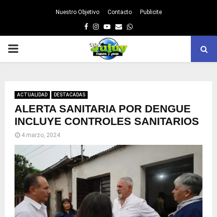
Nuestro Objetivo
Contacto
Publicite
Facebook
Instagram
Youtube
Email
Whatsapp
PRIMARY
MENU
ACTUALIDAD
DESTACADAS
ALERTA SANITARIA POR DENGUE
INCLUYE CONTROLES SANITARIOS
4 marzo, 2024