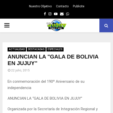
Nuestro Objetivo
Contacto
Publicite
Facebook
Instagram
Youtube
Email
Whatsapp
PRIMARY
MENU
ACTUALIDAD
DESTACADAS
ESPECIALES
ANUNCIAN LA "GALA DE BOLIVIA
EN JUJUY"
22 julio, 2015
En conmemoración del 190º Aniversario de su
independencia
ANUNCIAN LA “GALA DE BOLIVIA EN JUJUY”
Organizada por la Secretaría de Integración Regional y