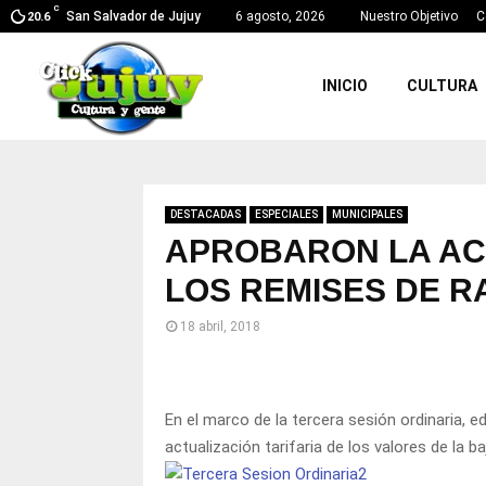
C
San Salvador de Jujuy
6 agosto, 2026
Nuestro Objetivo
C
20.6
INICIO
CULTURA
DESTACADAS
ESPECIALES
MUNICIPALES
APROBARON LA ACT
LOS REMISES DE R
18 abril, 2018
En el marco de la tercera sesión ordinaria, e
actualización tarifaria de los valores de la 