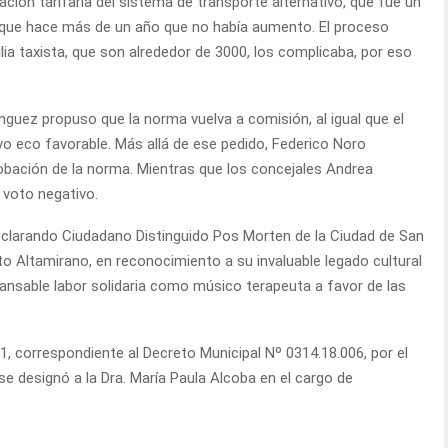
ión tarifaria del sistema de transporte alternativo, que fue un
orque hace más de un año que no había aumento. El proceso
lia taxista, que son alrededor de 3000, los complicaba, por eso
ínguez propuso que la norma vuelva a comisión, al igual que el
vo eco favorable. Más allá de ese pedido, Federico Noro
obación de la norma. Mientras que los concejales Andrea
 voto negativo.
clarando Ciudadano Distinguido Pos Morten de la Ciudad de San
to Altamirano, en reconocimiento a su invaluable legado cultural
cansable labor solidaria como músico terapeuta a favor de las
, correspondiente al Decreto Municipal Nº 0314.18.006, por el
e designó a la Dra. María Paula Alcoba en el cargo de