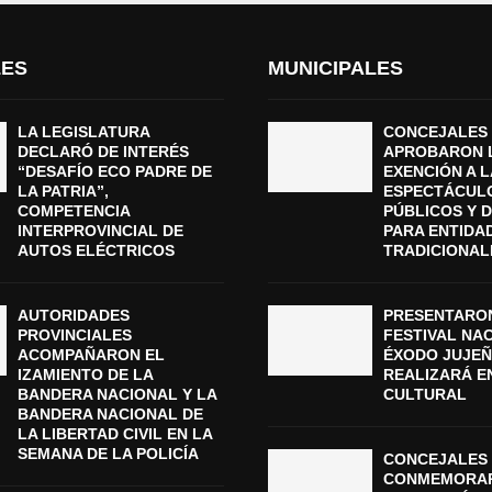
LES
MUNICIPALES
LA LEGISLATURA
CONCEJALES
DECLARÓ DE INTERÉS
APROBARON 
“DESAFÍO ECO PADRE DE
EXENCIÓN A L
LA PATRIA”,
ESPECTÁCUL
COMPETENCIA
PÚBLICOS Y 
INTERPROVINCIAL DE
PARA ENTIDA
AUTOS ELÉCTRICOS
TRADICIONAL
AUTORIDADES
PRESENTARON
PROVINCIALES
FESTIVAL NA
ACOMPAÑARON EL
ÉXODO JUJEÑ
IZAMIENTO DE LA
REALIZARÁ E
BANDERA NACIONAL Y LA
CULTURAL
BANDERA NACIONAL DE
LA LIBERTAD CIVIL EN LA
SEMANA DE LA POLICÍA
CONCEJALES 
CONMEMORAR