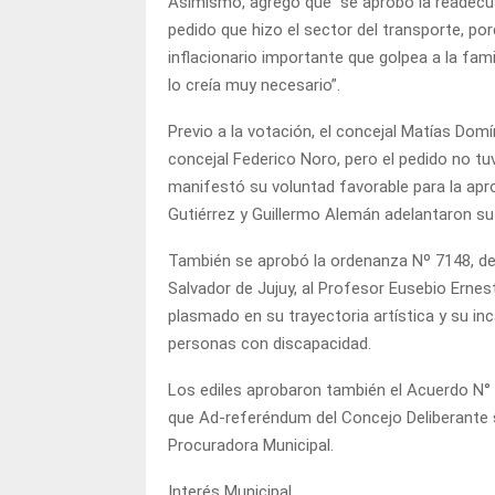
Asimismo, agregó que “se aprobó la readecuac
pedido que hizo el sector del transporte, p
inflacionario importante que golpea a la fami
lo creía muy necesario”.
Previo a la votación, el concejal Matías Dom
concejal Federico Noro, pero el pedido no tu
manifestó su voluntad favorable para la apr
Gutiérrez y Guillermo Alemán adelantaron su
También se aprobó la ordenanza Nº 7148, de
Salvador de Jujuy, al Profesor Eusebio Ernes
plasmado en su trayectoria artística y su in
personas con discapacidad.
Los ediles aprobaron también el Acuerdo N° 1
que Ad-referéndum del Concejo Deliberante s
Procuradora Municipal.
Interés Municipal