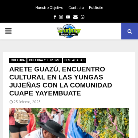
Nuestro Objetivo
Contacto
Publicite
Facebook
Instagram
Youtube
Email
Whatsapp
PRIMARY
MENU
CULTURA
CULTURA Y TURISMO
DESTACADAS
ARETE GUAZÚ, ENCUENTRO
CULTURAL EN LAS YUNGAS
JUJEÑAS CON LA COMUNIDAD
CUAPE YAYEMBUATE
25 febrero, 2025