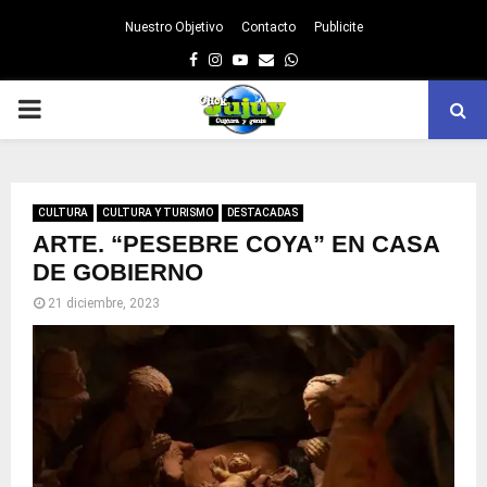
Nuestro Objetivo
Contacto
Publicite
Facebook
Instagram
Youtube
Email
Whatsapp
PRIMARY
MENU
CULTURA
CULTURA Y TURISMO
DESTACADAS
ARTE. “PESEBRE COYA” EN CASA
DE GOBIERNO
21 diciembre, 2023