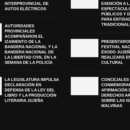
INTERPROVINCIAL DE
EXENCIÓN A L
AUTOS ELÉCTRICOS
ESPECTÁCUL
PÚBLICOS Y 
PARA ENTIDA
TRADICIONAL
AUTORIDADES
PROVINCIALES
ACOMPAÑARON EL
IZAMIENTO DE LA
PRESENTARON
BANDERA NACIONAL Y LA
FESTIVAL NA
BANDERA NACIONAL DE
ÉXODO JUJEÑ
LA LIBERTAD CIVIL EN LA
REALIZARÁ E
SEMANA DE LA POLICÍA
CULTURAL
LA LEGISLATURA IMPULSA
CONCEJALES 
DECLARACIÓN EN
CONMEMORAR
DEFENSA DE LA LEY DEL
AFIRMACIÓN 
LIBRO Y LA PRODUCCIÓN
DERECHOS A
LITERARIA JUJEÑA
SOBRE LAS I
MALVINAS