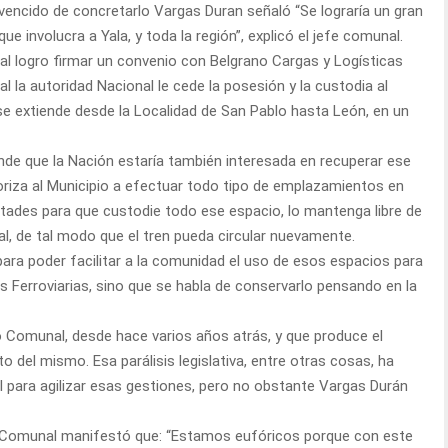
vencido de concretarlo Vargas Duran señaló “Se lograría un gran
e involucra a Yala, y toda la región”, explicó el jefe comunal.
 logro firmar un convenio con Belgrano Cargas y Logísticas
ual la autoridad Nacional le cede la posesión y la custodia al
e se extiende desde la Localidad de San Pablo hasta León, en un
ende que la Nación estaría también interesada en recuperar ese
toriza al Municipio a efectuar todo tipo de emplazamientos en
ltades para que custodie todo ese espacio, lo mantenga libre de
l, de tal modo que el tren pueda circular nuevamente.
ara poder facilitar a la comunidad el uso de esos espacios para
es Ferroviarias, sino que se habla de conservarlo pensando en la
o Comunal, desde hace varios años atrás, y que produce el
to del mismo. Esa parálisis legislativa, entre otras cosas, ha
al para agilizar esas gestiones, pero no obstante Vargas Durán
e Comunal manifestó que: “Estamos eufóricos porque con este