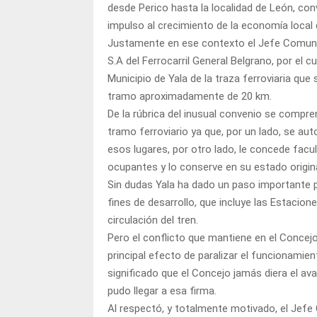
desde Perico hasta la localidad de León, con
impulso al crecimiento de la economía local qu
Justamente en ese contexto el Jefe Comunal
S.A del Ferrocarril General Belgrano, por el c
Municipio de Yala de la traza ferroviaria qu
tramo aproximadamente de 20 km.
De la rúbrica del inusual convenio se compr
tramo ferroviario ya que, por un lado, se au
esos lugares, por otro lado, le concede facu
ocupantes y lo conserve en su estado origina
Sin dudas Yala ha dado un paso importante p
fines de desarrollo, que incluye las Estacion
circulación del tren.
Pero el conflicto que mantiene en el Concej
principal efecto de paralizar el funcionamien
significado que el Concejo jamás diera el av
pudo llegar a esa firma.
Al respectó, y totalmente motivado, el Jef