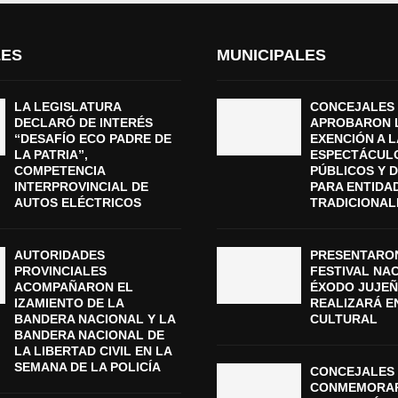
LES
MUNICIPALES
LA LEGISLATURA
CONCEJALES
DECLARÓ DE INTERÉS
APROBARON 
“DESAFÍO ECO PADRE DE
EXENCIÓN A L
LA PATRIA”,
ESPECTÁCUL
COMPETENCIA
PÚBLICOS Y 
INTERPROVINCIAL DE
PARA ENTIDA
AUTOS ELÉCTRICOS
TRADICIONAL
AUTORIDADES
PRESENTARON
PROVINCIALES
FESTIVAL NA
ACOMPAÑARON EL
ÉXODO JUJEÑ
IZAMIENTO DE LA
REALIZARÁ E
BANDERA NACIONAL Y LA
CULTURAL
BANDERA NACIONAL DE
LA LIBERTAD CIVIL EN LA
SEMANA DE LA POLICÍA
CONCEJALES 
CONMEMORAR