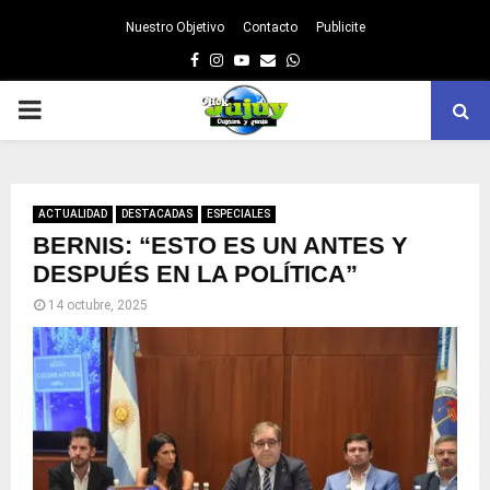
Nuestro Objetivo
Contacto
Publicite
Facebook
Instagram
Youtube
Email
Whatsapp
PRIMARY
MENU
ACTUALIDAD
DESTACADAS
ESPECIALES
BERNIS: “ESTO ES UN ANTES Y
DESPUÉS EN LA POLÍTICA”
14 octubre, 2025