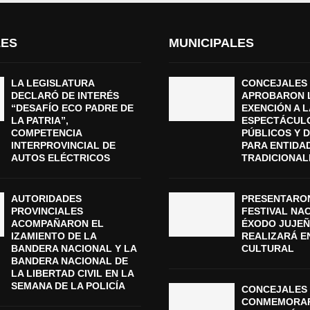
LES
MUNICIPALES
LA LEGISLATURA
CONCEJALES
DECLARÓ DE INTERÉS
APROBARON 
“DESAFÍO ECO PADRE DE
EXENCIÓN A L
LA PATRIA”,
ESPECTÁCUL
COMPETENCIA
PÚBLICOS Y 
INTERPROVINCIAL DE
PARA ENTIDA
AUTOS ELÉCTRICOS
TRADICIONAL
AUTORIDADES
PRESENTARON
PROVINCIALES
FESTIVAL NA
ACOMPAÑARON EL
ÉXODO JUJEÑ
IZAMIENTO DE LA
REALIZARÁ E
BANDERA NACIONAL Y LA
CULTURAL
BANDERA NACIONAL DE
LA LIBERTAD CIVIL EN LA
SEMANA DE LA POLICÍA
CONCEJALES 
CONMEMORAR