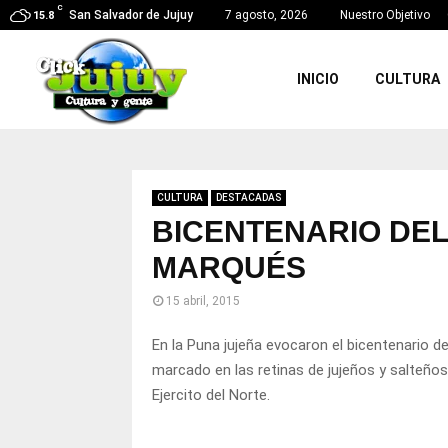
C
San Salvador de Jujuy
7 agosto, 2026
Nuestro Objetivo
15.8
INICIO
CULTURA
CULTURA
DESTACADAS
BICENTENARIO DEL
MARQUÉS
15 abril, 2015
En la Puna jujeña evocaron el bicentenario 
marcado en las retinas de jujeños y salteños,
Ejercito del Norte.