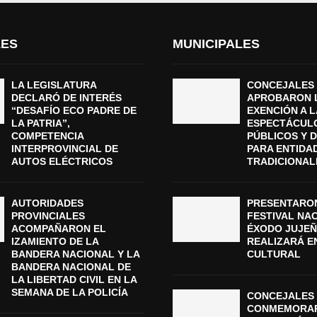
LES
MUNICIPALES
LA LEGISLATURA
CONCEJALES
DECLARÓ DE INTERÉS
APROBARON 
“DESAFÍO ECO PADRE DE
EXENCIÓN A L
LA PATRIA”,
ESPECTÁCUL
COMPETENCIA
PÚBLICOS Y 
INTERPROVINCIAL DE
PARA ENTIDA
AUTOS ELÉCTRICOS
TRADICIONAL
AUTORIDADES
PRESENTARON
PROVINCIALES
FESTIVAL NA
ACOMPAÑARON EL
ÉXODO JUJEÑ
IZAMIENTO DE LA
REALIZARÁ E
BANDERA NACIONAL Y LA
CULTURAL
BANDERA NACIONAL DE
LA LIBERTAD CIVIL EN LA
SEMANA DE LA POLICÍA
CONCEJALES 
CONMEMORAR