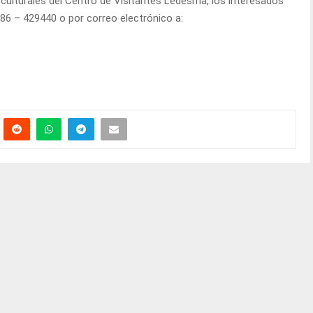
culturales del Centro de Visitantes Ledesma, los interesados
6 – 429440 o por correo electrónico a: