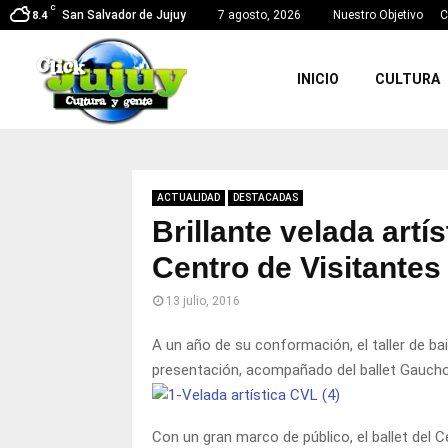
C
San Salvador de Jujuy
7 agosto, 2026
Nuestro Objetivo
C
8.4
INICIO
CULTURA
ACTUALIDAD
DESTACADAS
Brillante velada artís
Centro de Visitante
13 julio, 2016
A un año de su conformación, el taller de bai
presentación, acompañado del ballet Gaucho
Con un gran marco de público, el ballet del C