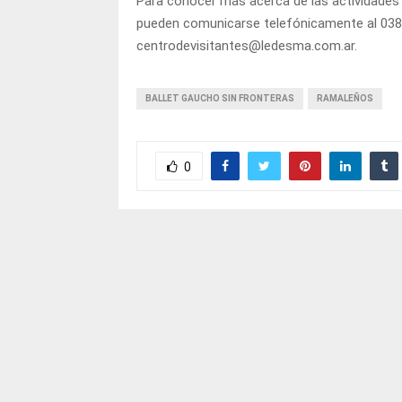
Para conocer más acerca de las actividades 
pueden comunicarse telefónicamente al 0388
centrodevisitantes@ledesma.com.ar.
BALLET GAUCHO SIN FRONTERAS
RAMALEÑOS
0