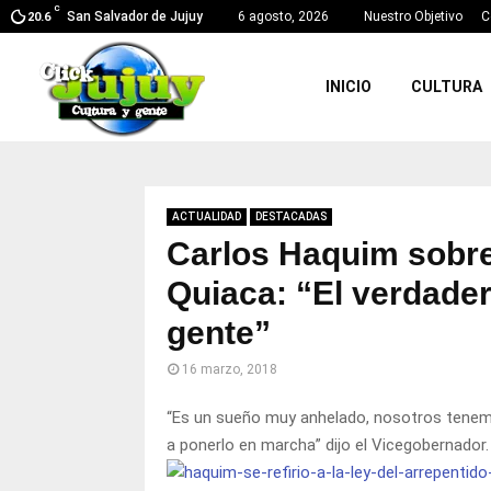
C
San Salvador de Jujuy
6 agosto, 2026
Nuestro Objetivo
C
20.6
INICIO
CULTURA
ACTUALIDAD
DESTACADAS
Carlos Haquim sobre
Quiaca: “El verdader
gente”
16 marzo, 2018
“Es un sueño muy anhelado, nosotros tenemo
a ponerlo en marcha” dijo el Vicegobernador.