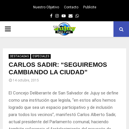
Nuestro Objetivo
Contacto
Publicite
Facebook
Instagram
Youtube
Email
Whatsapp
PRIMARY
MENU
DESTACADAS
ESPECIALES
CARLOS SADIR: “SEGUIREMOS
CAMBIANDO LA CIUDAD”
14 octubre, 2015
El Concejo Deliberante de San Salvador de Jujuy se define
como una institución que legisla, “en estos años hemos
logrado que sea un espacio participativo y de inclusión
para todos los vecinos”, manifestó Carlos Alberto Sadir,
actual presidente del Parlamento comunal, haciendo
también referencia al fortalecimiento del proyecto de