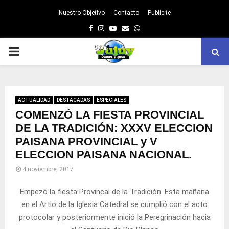
Nuestro Objetivo
Contacto
Publicite
Facebook
Instagram
Youtube
Email
Whatsapp
PRIMARY
MENU
ACTUALIDAD
DESTACADAS
ESPECIALES
COMENZÓ LA FIESTA PROVINCIAL
DE LA TRADICIÓN: XXXV ELECCION
PAISANA PROVINCIAL y V
ELECCION PAISANA NACIONAL.
4 noviembre, 2017
Empezó la fiesta Provincal de la Tradición. Esta mañana
en el Artio de la Iglesia Catedral se cumplió con el acto
protocolar y posteriormente inició la Peregrinación hacia