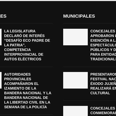
LES
MUNICIPALES
LA LEGISLATURA
CONCEJALES
DECLARÓ DE INTERÉS
APROBARON 
“DESAFÍO ECO PADRE DE
EXENCIÓN A L
LA PATRIA”,
ESPECTÁCUL
COMPETENCIA
PÚBLICOS Y 
INTERPROVINCIAL DE
PARA ENTIDA
AUTOS ELÉCTRICOS
TRADICIONAL
AUTORIDADES
PRESENTARON
PROVINCIALES
FESTIVAL NA
ACOMPAÑARON EL
ÉXODO JUJEÑ
IZAMIENTO DE LA
REALIZARÁ E
BANDERA NACIONAL Y LA
CULTURAL
BANDERA NACIONAL DE
LA LIBERTAD CIVIL EN LA
SEMANA DE LA POLICÍA
CONCEJALES 
CONMEMORAR