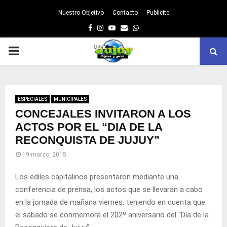
Nuestro Objetivo
Contacto
Publicite
Facebook
Instagram
Youtube
Email
Whatsapp
PRIMARY
MENU
ESPECIALES
MUNICIPALES
CONCEJALES INVITARON A LOS
ACTOS POR EL “DIA DE LA
RECONQUISTA DE JUJUY”
19 marzo, 2015
Los ediles capitalinos presentaron mediante una
conferencia de prensa, los actos que se llevarán a cabo
en la jornada de mañana viernes, teniendo en cuenta que
el sábado se conmemora el 202º aniversario del “Día de la