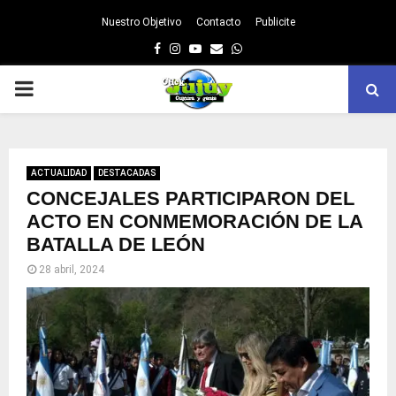
Nuestro Objetivo
Contacto
Publicite
Facebook
Instagram
Youtube
Email
Whatsapp
PRIMARY
MENU
ACTUALIDAD
DESTACADAS
CONCEJALES PARTICIPARON DEL
ACTO EN CONMEMORACIÓN DE LA
BATALLA DE LEÓN
28 abril, 2024