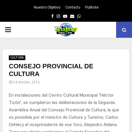
Nuestro Objetivo
Contacto
Publicite
Facebook
Instagram
Youtube
Email
Whatsapp
PRIMARY
MENU
CULTURA
CONSEJO PROVINCIAL DE
CULTURA
24 octubre, 2016
En instalaciones del Centro Cultural Municipal “Héctor
Tizón”, se cumplieron las deliberaciones de la Segunda
Asamblea Anual del Consejo Provincial de Cultura, la que
es presidida por el ministro de Cultura y Turismo, Carlos
Oehler,y el vicepresidente de ese foro, Alejandro Aldana.
Tiene por objeto conformar el Comité Ejecutivo del