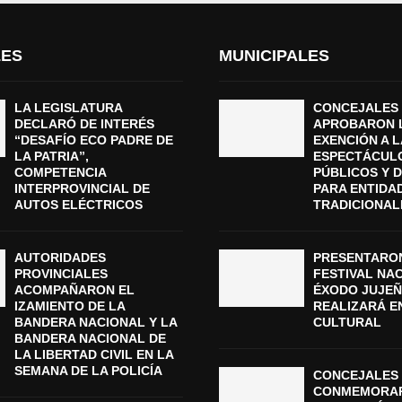
LES
MUNICIPALES
LA LEGISLATURA
CONCEJALES
DECLARÓ DE INTERÉS
APROBARON 
“DESAFÍO ECO PADRE DE
EXENCIÓN A L
LA PATRIA”,
ESPECTÁCUL
COMPETENCIA
PÚBLICOS Y 
INTERPROVINCIAL DE
PARA ENTIDA
AUTOS ELÉCTRICOS
TRADICIONAL
AUTORIDADES
PRESENTARON
PROVINCIALES
FESTIVAL NA
ACOMPAÑARON EL
ÉXODO JUJEÑ
IZAMIENTO DE LA
REALIZARÁ E
BANDERA NACIONAL Y LA
CULTURAL
BANDERA NACIONAL DE
LA LIBERTAD CIVIL EN LA
SEMANA DE LA POLICÍA
CONCEJALES 
CONMEMORAR