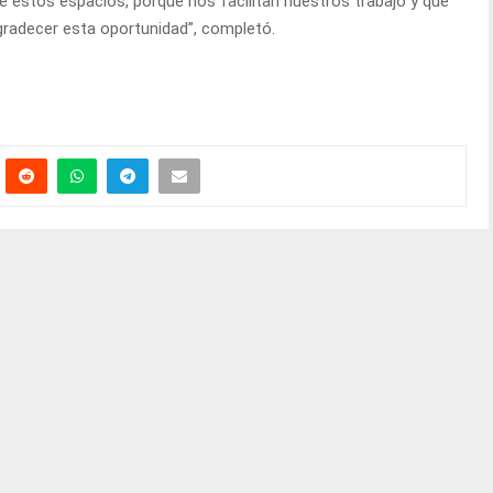
e estos espacios, porque nos facilitan nuestros trabajo y que
radecer esta oportunidad”, completó.