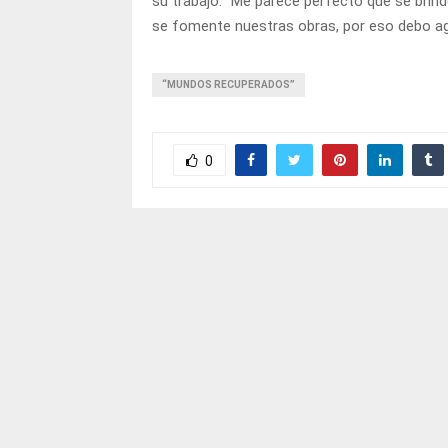
su trabajo. “Me parece perfecto que se brind
se fomente nuestras obras, por eso debo ag
“MUNDOS RECUPERADOS”
0