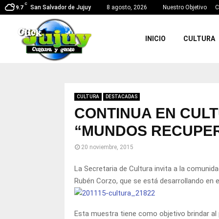
C
San Salvador de Jujuy
8 agosto, 2026
Nuestro Objetivo
C
9.7
INICIO
CULTURA
CULTURA
DESTACADAS
CONTINUA EN CUL
“MUNDOS RECUPE
20 noviembre, 2015
La Secretaria de Cultura invita a la comunid
Rubén Corzo, que se está desarrollando en el
Esta muestra tiene como objetivo brindar al