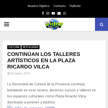
Nuestro Objetivo
Contacto
Publicite
Facebook
Instagram
Youtube
Email
Whatsapp
PRIMARY
MENU
CULTURA
DESTACADAS
CONTINÚAN LOS TALLERES
ARTÍSTICOS EN LA PLAZA
RICARDO VILCA
26 enero, 2015
La Secretaría de Cultura de la Provincia continúa
brindando en este verano, distintos cursos y talleres en
los espacios culturales como Plaza Ricardo Vilca,
destinado a jóvenes y adultos.