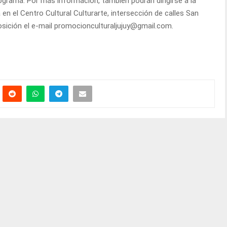
rograma. Por más información, también podrán dirigirse a la
 en el Centro Cultural Culturarte, intersección de calles San
sición el e-mail promocionculturaljujuy@gmail.com.