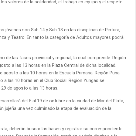
os valores de la solidaridad, el trabajo en equipo y el respeto
os jóvenes son Sub 14 y Sub 18 en las disciplinas de Pintura,
nza y Teatro. En tanto la categoría de Adultos mayores podrá
rno de las fases provincial y regional, la cual comprende: Región
osto a las 13 horas en la Plaza Central de dicha localidad.
e agosto a las 10 horas en la Escuela Primaria. Región Puna
o a las 10 horas en el Club Social. Región Yungas se
a 29 de agosto a las 13 horas.
sarrollará del 5 al 19 de octubre en la ciudad de Mar del Plata,
n jujeña una vez culminado la etapa de evaluación de la
esta, deberán buscar las bases y registrar su correspondiente