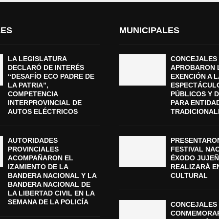
LES
MUNICIPALES
LA LEGISLATURA
CONCEJALES
DECLARÓ DE INTERÉS
APROBARON 
“DESAFÍO ECO PADRE DE
EXENCIÓN A L
LA PATRIA”,
ESPECTÁCUL
COMPETENCIA
PÚBLICOS Y 
INTERPROVINCIAL DE
PARA ENTIDA
AUTOS ELÉCTRICOS
TRADICIONAL
AUTORIDADES
PRESENTARON
PROVINCIALES
FESTIVAL NA
ACOMPAÑARON EL
ÉXODO JUJEÑ
IZAMIENTO DE LA
REALIZARÁ E
BANDERA NACIONAL Y LA
CULTURAL
BANDERA NACIONAL DE
LA LIBERTAD CIVIL EN LA
SEMANA DE LA POLICÍA
CONCEJALES 
CONMEMORAR