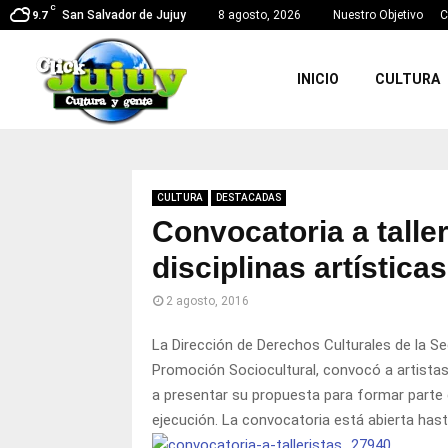
C
San Salvador de Jujuy
8 agosto, 2026
Nuestro Objetivo
C
9.7
INICIO
CULTURA
CULTURA
DESTACADAS
Convocatoria a taller
disciplinas artísticas
2 agosto, 2016
La Dirección de Derechos Culturales de la Sec
Promoción Sociocultural, convocó a artistas 
a presentar su propuesta para formar parte 
ejecución. La convocatoria está abierta hast