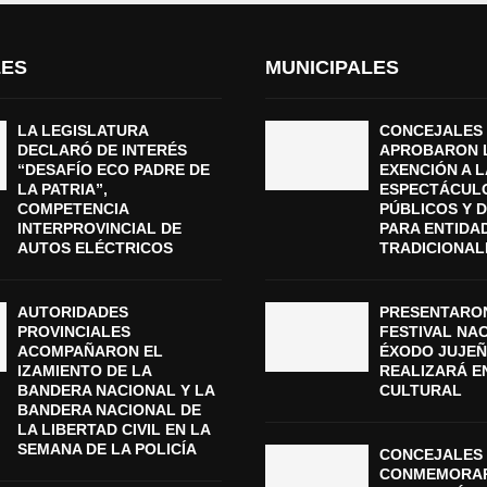
LES
MUNICIPALES
LA LEGISLATURA
CONCEJALES
DECLARÓ DE INTERÉS
APROBARON 
“DESAFÍO ECO PADRE DE
EXENCIÓN A L
LA PATRIA”,
ESPECTÁCUL
COMPETENCIA
PÚBLICOS Y 
INTERPROVINCIAL DE
PARA ENTIDA
AUTOS ELÉCTRICOS
TRADICIONAL
AUTORIDADES
PRESENTARON
PROVINCIALES
FESTIVAL NA
ACOMPAÑARON EL
ÉXODO JUJEÑ
IZAMIENTO DE LA
REALIZARÁ E
BANDERA NACIONAL Y LA
CULTURAL
BANDERA NACIONAL DE
LA LIBERTAD CIVIL EN LA
SEMANA DE LA POLICÍA
CONCEJALES 
CONMEMORAR