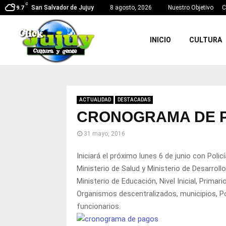
C
San Salvador de Jujuy
8 agosto, 2026
Nuestro Objetivo
C
9.7
INICIO
CULTURA
ACTUALIDAD
DESTACADAS
CRONOGRAMA DE P
31 mayo, 2016
Iniciará el próximo lunes 6 de junio con Polic
Ministerio de Salud y Ministerio de Desarrollo
Ministerio de Educación, Nivel Inicial, Primari
Organismos descentralizados, municipios, Pod
funcionarios.