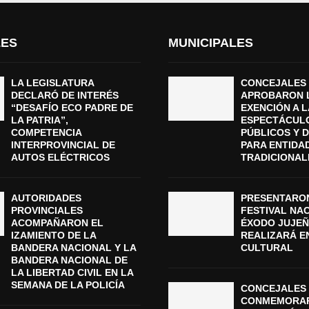
LES
MUNICIPALES
LA LEGISLATURA
CONCEJALES
DECLARÓ DE INTERÉS
APROBARON 
“DESAFÍO ECO PADRE DE
EXENCIÓN A L
LA PATRIA”,
ESPECTÁCUL
COMPETENCIA
PÚBLICOS Y 
INTERPROVINCIAL DE
PARA ENTIDA
AUTOS ELÉCTRICOS
TRADICIONAL
AUTORIDADES
PRESENTARON
PROVINCIALES
FESTIVAL NA
ACOMPAÑARON EL
ÉXODO JUJEÑ
IZAMIENTO DE LA
REALIZARÁ E
BANDERA NACIONAL Y LA
CULTURAL
BANDERA NACIONAL DE
LA LIBERTAD CIVIL EN LA
SEMANA DE LA POLICÍA
CONCEJALES 
CONMEMORAR