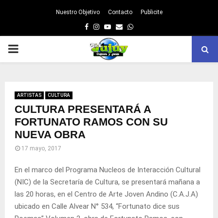
Nuestro Objetivo
Contacto
Publicite
Facebook
Instagram
Youtube
Email
Whatsapp
PRIMARY
MENU
ARTISTAS
CULTURA
CULTURA PRESENTARÁ A
FORTUNATO RAMOS CON SU
NUEVA OBRA
17 mayo, 2017
En el marco del Programa Nucleos de Interacción Cultural
(NIC) de la Secretaría de Cultura, se presentará mañana a
las 20 horas, en el Centro de Arte Joven Andino (C.A.J.A)
ubicado en Calle Alvear N° 534, “Fortunato dice sus