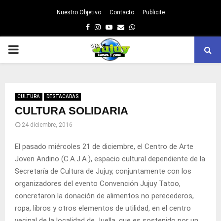
Nuestro Objetivo
Contacto
Publicite
Facebook
Instagram
Youtube
Email
Whatsapp
PRIMARY
MENU
CULTURA
DESTACADAS
CULTURA SOLIDARIA
24 diciembre, 2016
El pasado miércoles 21 de diciembre, el Centro de Arte
Joven Andino (C.A.J.A.), espacio cultural dependiente de la
Secretaría de Cultura de Jujuy, conjuntamente con los
organizadores del evento Convención Jujuy Tatoo,
concretaron la donación de alimentos no perecederos,
ropa, libros y otros elementos de utilidad, en el centro
vecinal de la localidad de Juella, que es sostenido por un