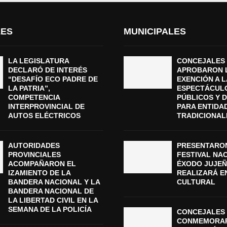
LES
MUNICIPALES
LA LEGISLATURA
CONCEJALES
DECLARÓ DE INTERÉS
APROBARON 
“DESAFÍO ECO PADRE DE
EXENCIÓN A L
LA PATRIA”,
ESPECTÁCUL
COMPETENCIA
PÚBLICOS Y 
INTERPROVINCIAL DE
PARA ENTIDA
AUTOS ELÉCTRICOS
TRADICIONAL
AUTORIDADES
PRESENTARON
PROVINCIALES
FESTIVAL NA
ACOMPAÑARON EL
ÉXODO JUJEÑ
IZAMIENTO DE LA
REALIZARÁ E
BANDERA NACIONAL Y LA
CULTURAL
BANDERA NACIONAL DE
LA LIBERTAD CIVIL EN LA
SEMANA DE LA POLICÍA
CONCEJALES 
CONMEMORAR