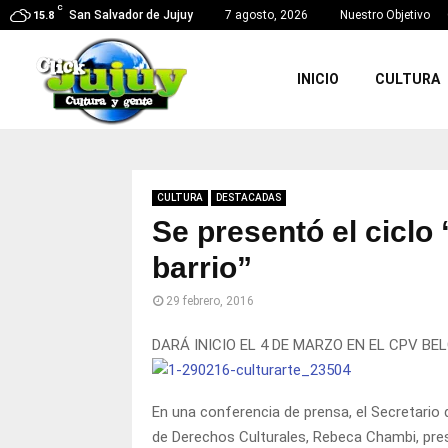
C
San Salvador de Jujuy
7 agosto, 2026
Nuestro Objetivo
15.8
INICIO
CULTURA
CULTURA
DESTACADAS
Se presentó el ciclo
barrio”
29 febrero, 2016
DARÁ INICIO EL 4 DE MARZO EN EL CPV B
En una conferencia de prensa, el Secretario d
de Derechos Culturales, Rebeca Chambi, prese