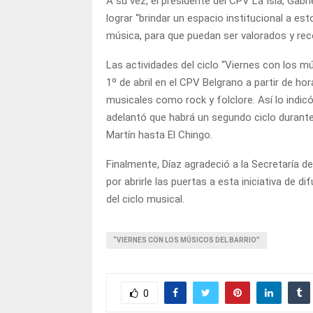
A su vez, el presidente del CPV La Isla, Gabr
lograr “brindar un espacio institucional a e
música, para que puedan ser valorados y re
Las actividades del ciclo “Viernes con los mú
1º de abril en el CPV Belgrano a partir de h
musicales como rock y folclore. Así lo indic
adelantó que habrá un segundo ciclo durante
Martín hasta El Chingo.
Finalmente, Díaz agradeció a la Secretaría de
por abrirle las puertas a esta iniciativa de di
del ciclo musical.
“VIERNES CON LOS MÚSICOS DEL BARRIO”
0