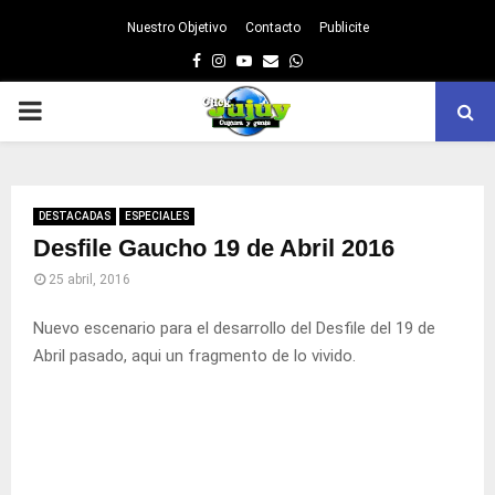
Nuestro Objetivo
Contacto
Publicite
Facebook
Instagram
Youtube
Email
Whatsapp
PRIMARY
MENU
DESTACADAS
ESPECIALES
Desfile Gaucho 19 de Abril 2016
25 abril, 2016
Nuevo escenario para el desarrollo del Desfile del 19 de
Abril pasado, aqui un fragmento de lo vivido.