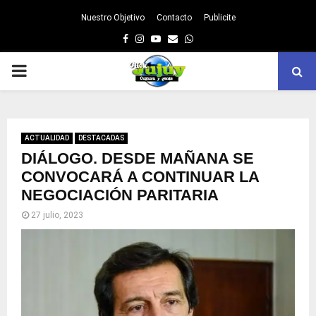
Nuestro Objetivo
Contacto
Publicite
Facebook
Instagram
Youtube
Email
Whatsapp
PRIMARY
MENU
ACTUALIDAD
DESTACADAS
DIÁLOGO. DESDE MAÑANA SE
CONVOCARÁ A CONTINUAR LA
NEGOCIACIÓN PARITARIA
27 julio, 2023