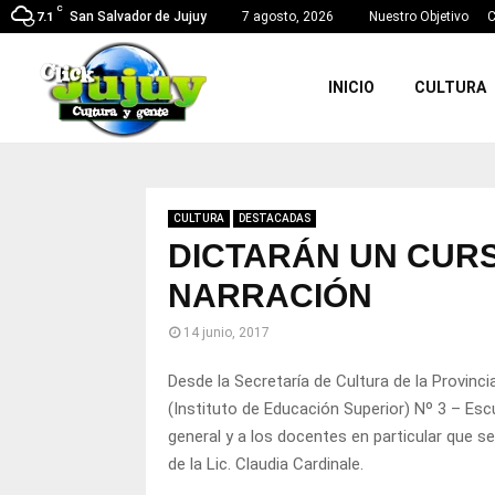
C
San Salvador de Jujuy
7 agosto, 2026
Nuestro Objetivo
C
7.1
INICIO
CULTURA
CULTURA
DESTACADAS
DICTARÁN UN CURS
NARRACIÓN
14 junio, 2017
Desde la Secretaría de Cultura de la Provincia
(Instituto de Educación Superior) Nº 3 – Esc
general y a los docentes en particular que s
de la Lic. Claudia Cardinale.