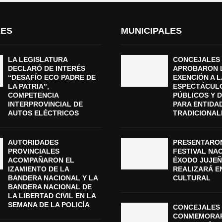
LES
MUNICIPALES
LA LEGISLATURA
CONCEJALES
DECLARÓ DE INTERÉS
APROBARON 
“DESAFÍO ECO PADRE DE
EXENCIÓN A L
LA PATRIA”,
ESPECTÁCUL
COMPETENCIA
PÚBLICOS Y 
INTERPROVINCIAL DE
PARA ENTIDA
AUTOS ELÉCTRICOS
TRADICIONAL
AUTORIDADES
PRESENTARON
PROVINCIALES
FESTIVAL NA
ACOMPAÑARON EL
ÉXODO JUJEÑ
IZAMIENTO DE LA
REALIZARÁ E
BANDERA NACIONAL Y LA
CULTURAL
BANDERA NACIONAL DE
LA LIBERTAD CIVIL EN LA
SEMANA DE LA POLICÍA
CONCEJALES 
CONMEMORAR