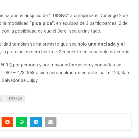
echa con el auspicio de “LUISIÑO” a cumplirse el Domingo 2 de
o la modalidad
“pica pica”
, en equipos de 3 participantes, 2 de
 con la posibilidad de que el 3ero sea un invitado.
lidad tambien se ha previsto que sea solo
una anclada y el
s
, la premiación serà hasta el 3er puesto en unsa sola categorìa.
n 3500 $ por persona y por mayor información y consultas se
41 089 – 4231858 o bien personalmente en calle Iriarte 123, San
Salvador de Jujuy.
A
TORNEO