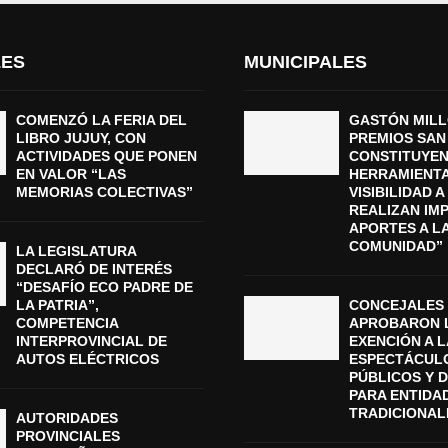
LES
MUNICIPALES
COMENZÓ LA FERIA DEL
GASTÓN MILL
LIBRO JUJUY, CON
PREMIOS SAN
ACTIVIDADES QUE PONEN
CONSTITUYEN
EN VALOR “LAS
HERRAMIENTA
MEMORIAS COLECTIVAS”
VISIBILIDAD 
REALIZAN IM
APORTES A L
COMUNIDAD”
LA LEGISLATURA
DECLARÓ DE INTERÉS
“DESAFÍO ECO PADRE DE
LA PATRIA”,
CONCEJALES
COMPETENCIA
APROBARON 
INTERPROVINCIAL DE
EXENCIÓN A L
AUTOS ELÉCTRICOS
ESPECTÁCUL
PÚBLICOS Y 
PARA ENTIDA
TRADICIONAL
AUTORIDADES
PROVINCIALES