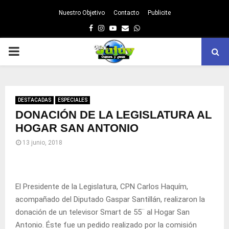
Nuestro Objetivo
Contacto
Publicite
Facebook
Instagram
Youtube
Email
Whatsapp
PRIMARY
MENU
DESTACADAS
ESPECIALES
DONACIÓN DE LA LEGISLATURA AL
HOGAR SAN ANTONIO
13 junio, 2018
El Presidente de la Legislatura, CPN Carlos Haquím,
acompañado del Diputado Gaspar Santillán, realizaron la
donación de un televisor Smart de 55¨ al Hogar San
Antonio. Éste fue un pedido realizado por la comisión