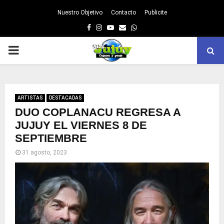
Nuestro Objetivo
Contacto
Publicite
Facebook
Instagram
Youtube
Email
Whatsapp
PRIMARY
MENU
ARTISTAS
DESTACADAS
DUO COPLANACU REGRESA A
JUJUY EL VIERNES 8 DE
SEPTIEMBRE
31 agosto, 2023