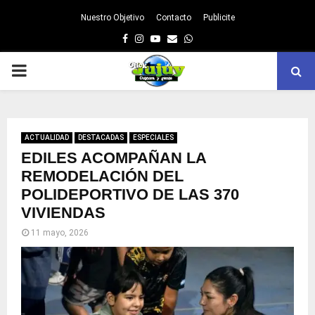
Nuestro Objetivo
Contacto
Publicite
Facebook
Instagram
Youtube
Email
Whatsapp
PRIMARY
MENU
ACTUALIDAD
DESTACADAS
ESPECIALES
EDILES ACOMPAÑAN LA
REMODELACIÓN DEL
POLIDEPORTIVO DE LAS 370
VIVIENDAS
11 mayo, 2026