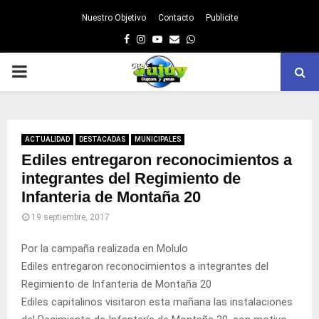
Nuestro Objetivo
Contacto
Publicite
Facebook
Instagram
Youtube
Email
Whatsapp
PRIMARY
MENU
ACTUALIDAD
DESTACADAS
MUNICIPALES
Ediles entregaron reconocimientos a
integrantes del Regimiento de
Infanteria de Montaña 20
19 septiembre, 2017
​Por la campaña realizada en Molulo
Ediles entregaron reconocimientos a integrantes del
Regimiento de Infanteria de Montaña 20
Ediles capitalinos visitaron esta mañana las instalaciones