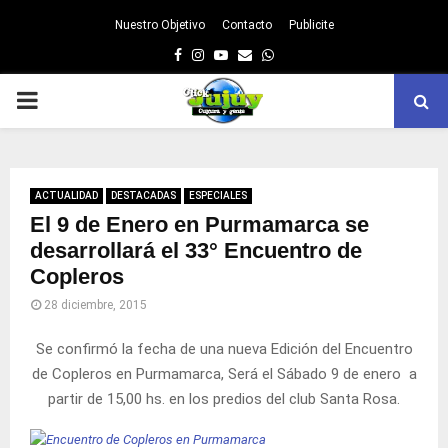
Nuestro Objetivo
Contacto
Publicite
Facebook
Instagram
Youtube
Email
Whatsapp
PRIMARY
MENU
ACTUALIDAD
DESTACADAS
ESPECIALES
El 9 de Enero en Purmamarca se
desarrollará el 33° Encuentro de
Copleros
28 diciembre, 2015
Se confirmó la fecha de una nueva Edición del Encuentro
de Copleros en Purmamarca, Será el Sábado 9 de enero a
partir de 15,00 hs. en los predios del club Santa Rosa.