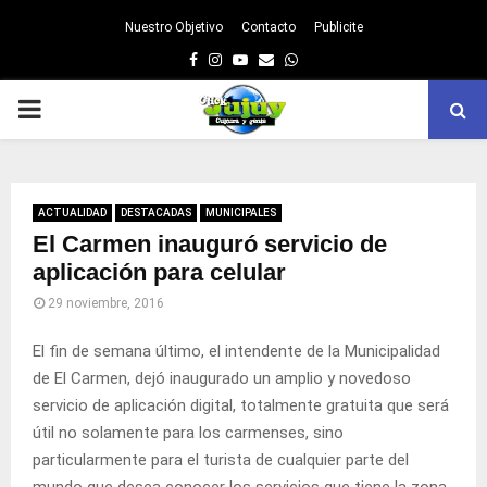
Nuestro Objetivo
Contacto
Publicite
Facebook
Instagram
Youtube
Email
Whatsapp
PRIMARY
MENU
ACTUALIDAD
DESTACADAS
MUNICIPALES
El Carmen inauguró servicio de
aplicación para celular
29 noviembre, 2016
El fin de semana último, el intendente de la Municipalidad
de El Carmen, dejó inaugurado un amplio y novedoso
servicio de aplicación digital, totalmente gratuita que será
útil no solamente para los carmenses, sino
particularmente para el turista de cualquier parte del
mundo que desea conocer los servicios que tiene la zona