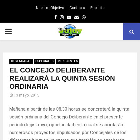
Nuestro Objetivo
Contacto
Publicite
Facebook
Instagram
Youtube
Email
Whatsapp
PRIMARY
MENU
DESTACADAS
ESPECIALES
MUNICIPALES
EL CONCEJO DELIBERANTE
REALIZARÁ LA QUINTA SESIÓN
ORDINARIA
13 mayo, 2015
Mañana a partir de las 08,30 horas se concretará la quinta
sesión ordinaria del Concejo Deliberante en el presente
período legislativo, oportunidad en la cual se abordarán
numerosos proyectos impulsados por Concejales de los